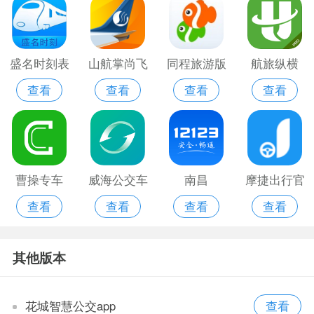
盛名时刻表
山航掌尚飞
同程旅游版
航旅纵横
查看
查看
查看
查看
app官方最
官网app
本
pro免费版
新版
曹操专车
威海公交车
南昌
摩捷出行官
查看
查看
查看
查看
app
软件
12123app
方版
官方版
其他版本
花城智慧公交app