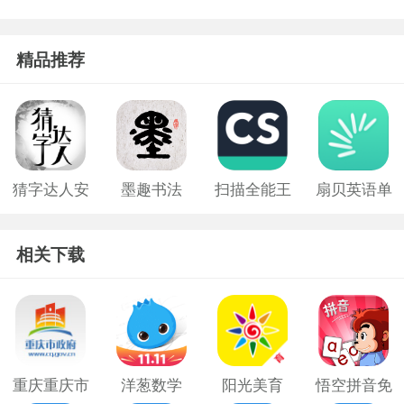
精品推荐
猜字达人安
墨趣书法
扫描全能王
扇贝英语单
卓版免费版
app
手机版
词版
相关下载
重庆重庆市
洋葱数学
阳光美育
悟空拼音免