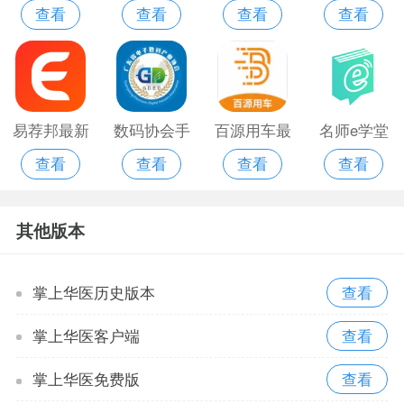
查看
查看
查看
查看
政府app最
app
费版
新版
易荐邦最新
数码协会手
百源用车最
名师e学堂
查看
查看
查看
查看
版
机版
新版
手机
其他版本
掌上华医历史版本
掌上华医客户端
掌上华医免费版