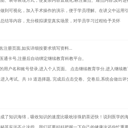
图、表等表现方式，使复杂内容直观化;标注重点、难点内容;及时进
容做到可视化，加入手术操作的演示，便于学员理解。在讲义中运用
、总结等内容，充分模拟课堂真实场景，对学员学习过程给予关怀
实名注册页面,如实详细按要求填写资料...
的医通卡号,注册后自动绑定继续教育科教平台。
的用户名和账号登录,进入个人页面。 点击继续教育学分,进入继续教育.
进入考试。共 10 道选择题, 完成后点击交卷。交卷后,系统会做出评分.
身成了知识海绵，吸收知识的速度比吸吮珍珠奶茶还快！说到医学的
奥秘其实远不止这些，我们可要好好把握一下自己的健康这还你忙重