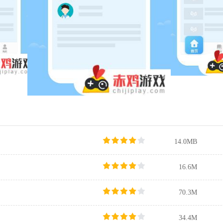
14.0MB
16.6M
70.3M
34.4M