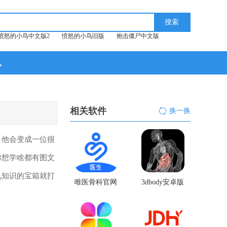
愤怒的小鸟中文版2
愤怒的小鸟旧版
炮击僵尸中文版
讯
相关软件
换一换
！他会变成一位很
你想学啥都有图文
见知识的宝箱就打
唯医骨科官网
3dbody安卓版
版
中文版