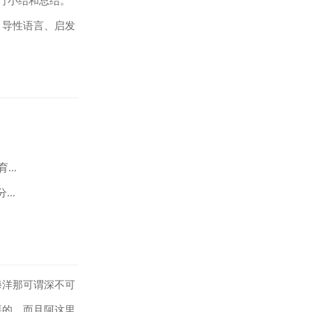
行小结和总结。
引导性语言、启发
..
..
海洋那可谓深不可
要的，而且阿这里