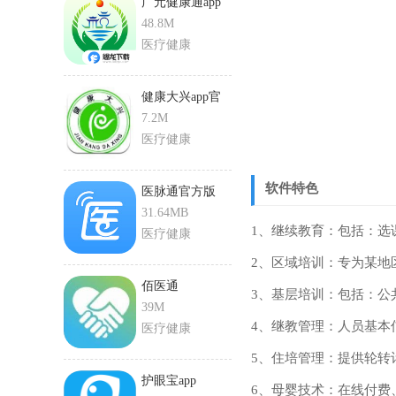
广元健康通app
48.8M
医疗健康
健康大兴app官
网
7.2M
医疗健康
软件特色
医脉通官方版
31.64MB
1、继续教育：包括：选
医疗健康
2、区域培训：专为某地
佰医通
3、基层培训：包括：公
39M
4、继教管理：人员基本
医疗健康
5、住培管理：提供轮转
护眼宝app
6、母婴技术：在线付费