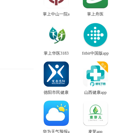
掌上中山一院a
掌上舟医
pp苹果版
掌上华医3183
fitbit中国版app
版本
德阳市民健康
山西健康app
通app
华为天气预报a
麦芽app