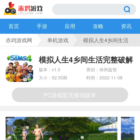
首页
手游
应用
攻略
资讯
赤鸡游戏网
单机游戏
模拟人生4乡间生活
完整破解版
模拟人生4乡间生活完整破解
版
版本：v1.0
类别：休闲益智
大小：52.5GB
时间：2022-11-08
PC游戏暂无移动版本