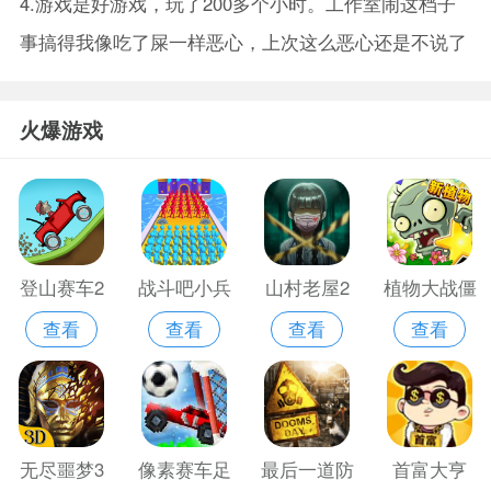
4.游戏是好游戏，玩了200多个小时。工作室闹这档子
事搞得我像吃了屎一样恶心，上次这么恶心还是不说了
火爆游戏
登山赛车2
战斗吧小兵
山村老屋2
植物大战僵
查看
查看
查看
查看
正版
废弃医院
尸全明星安
卓版
无尽噩梦3
像素赛车足
最后一道防
首富大亨