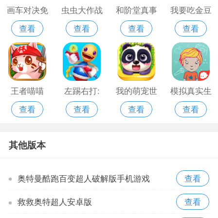
画车对决免
虫虫大作战
和阶堂真事
我要吃金豆
查看
查看
查看
查看
广告
2ios版
件簿2安卓
正版2
版
王者喵喵
左踢右打:
我的萌宠世
模拟真实生
查看
查看
查看
查看
永恒破解版
界官方版
活游戏手机
版
其他版本
奥特曼酷跑百变超人破解版手机游戏
救救奥特超人安卓版