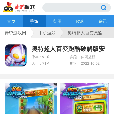
首页
手游
应用
攻略
资讯
赤鸡游戏网
手机游戏
奥特超人百变跑酷
破解版安卓版
奥特超人百变跑酷破解版安
卓版
版本：v1.0
类别：休闲益智
大小：71M
时间：2022-10-02