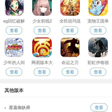
eg回忆破解
少女前线2
全民祖玛送
宠物王国单
查看
查看
查看
查看
版
云图
充版
机无限破解
版
少年的人间
网易版本大
命运之刃
彩虹伊格德
查看
查看
查看
查看
奇遇手游全
话西游手游
gm版手机
拉西尔2021
dlc
官网
游戏
其他版本
星嘉御妖师