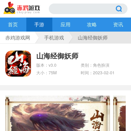
首页
手游
应用
攻略
资讯
赤鸡游戏网
手机游戏
山海经御妖师
山海经御妖师
版本：v3.0
类别：角色扮演
大小：75M
时间：2023-02-01