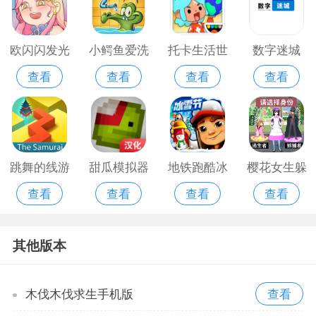
欧闪闪发光
小鳄鱼爱洗
托卡生活世
数字迷城
查看
查看
查看
查看
的你安卓官
澡2免费版
界改编版
2021
方版
跳舞的线游
甜瓜模拟器
地铁跑酷冰
樱花女生躲
查看
查看
查看
查看
戏免费版
手游版
雪版
猫猫免广告
版
其他版本
木伐木伐求生手机版