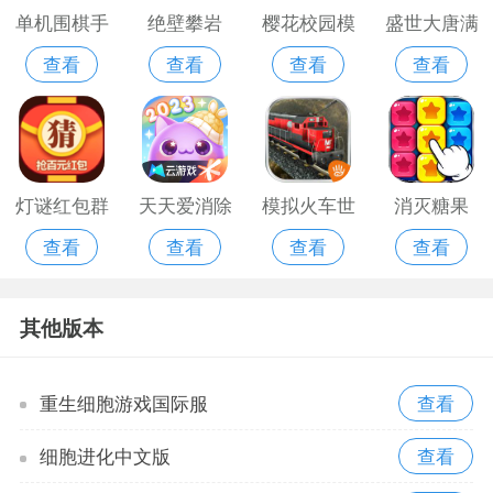
单机围棋手
绝壁攀岩
樱花校园模
盛世大唐满
查看
查看
查看
查看
机版
拟版无广告
v版手机游
中文版2021
戏
版
灯谜红包群
天天爱消除
模拟火车世
消灭糖果
查看
查看
查看
查看
红包版手游
手游腾讯版
界手机游戏
2018安卓版
版
其他版本
重生细胞游戏国际服
细胞进化中文版