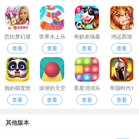
芭比梦幻屋
世界水上乐
奇妙农场最
鸿运西游
查看
查看
查看
查看
最新版
园无限版
老版
2021
我的萌宠世
滚球的天空
星星消消乐
帝国时代1
查看
查看
查看
查看
界官方版
破解版
免费版旧版
安卓单机版
其他版本