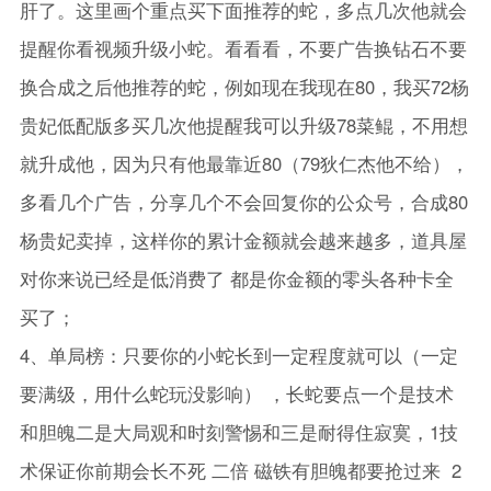
肝了。这里画个重点买下面推荐的蛇，多点几次他就会
提醒你看视频升级小蛇。看看看，不要广告换钻石不要
换合成之后他推荐的蛇，例如现在我现在80，我买72杨
贵妃低配版多买几次他提醒我可以升级78菜鲲，不用想
就升成他，因为只有他最靠近80（79狄仁杰他不给），
多看几个广告，分享几个不会回复你的公众号，合成80
杨贵妃卖掉，这样你的累计金额就会越来越多，道具屋
对你来说已经是低消费了 都是你金额的零头各种卡全
买了；
4、单局榜：只要你的小蛇长到一定程度就可以（一定
要满级，用什么蛇玩没影响） ，长蛇要点一个是技术
和胆魄二是大局观和时刻警惕和三是耐得住寂寞，1技
术保证你前期会长不死 二倍 磁铁有胆魄都要抢过来 2