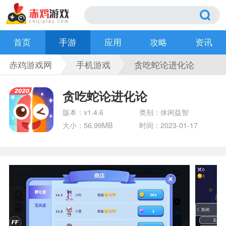
首页
手游
应用
攻略
资讯
赤鸡游戏网
手机游戏
贪吃蛇论进化论
贪吃蛇论进化论
版本：v1.4.6
类别：休闲益智
大小：56.99MB
时间：2023-01-17