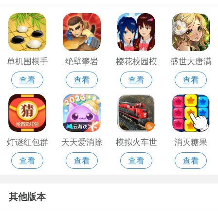
单机围棋手
绝壁攀岩
樱花校园模
盛世大唐满
查看
查看
查看
查看
机版
拟版无广告
v版手机游
中文版2021
戏
版
灯谜红包群
天天爱消除
模拟火车世
消灭糖果
查看
查看
查看
查看
红包版手游
手游腾讯版
界手机游戏
2018安卓版
版
其他版本