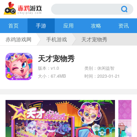
首页
手游
应用
攻略
资讯
赤鸡游戏网
手机游戏
天才宠物秀
天才宠物秀
版本：v1.0
类别：休闲益智
大小：67.4MB
时间：2023-01-21