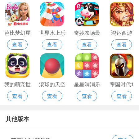
芭比梦幻屋
世界水上乐
奇妙农场最
鸿运西游
查看
查看
查看
查看
最新版
园无限版
老版
2021
我的萌宠世
滚球的天空
星星消消乐
帝国时代1
查看
查看
查看
查看
界官方版
破解版
免费版旧版
安卓单机版
其他版本