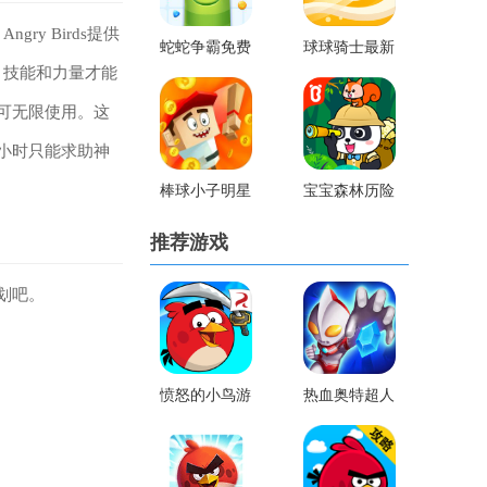
y Birds提供
蛇蛇争霸免费
球球骑士最新
、技能和力量才能
版
版
,即可无限使用。这
小时只能求助神
棒球小子明星
宝宝森林历险
手机游戏
记
推荐游戏
划吧。
愤怒的小鸟游
热血奥特超人
戏老版
跑酷内购版