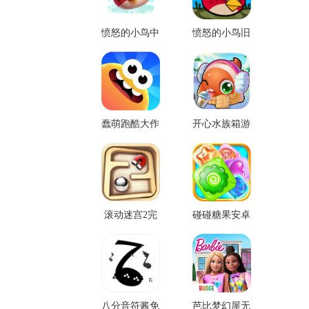
愤怒的小鸟中
愤怒的小鸟旧
文版2
版
蠢萌跑酷大作
开心水族箱游
战手游
戏无限国际版
滚动迷宫2完
碰碰糖果安卓
整版
版免费版
八分音符酱免
芭比梦幻屋无