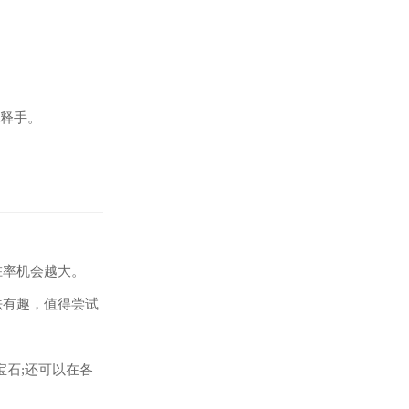
不释手。
胜率机会越大。
法有趣，值得尝试
宝石;还可以在各