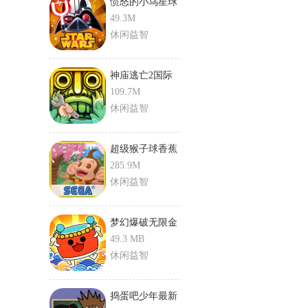
愤怒的小鸟星球
大战二
49.3M
休闲益智
神庙逃亡2国际
版新地图
109.7M
休闲益智
超级猴子球香蕉
狂热游戏
285.9M
休闲益智
梦幻爆破无限金
币版
49.3 MB
休闲益智
捣蛋吧少年最新