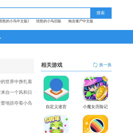
愤怒的小鸟中文版2
愤怒的小鸟旧版
炮击僵尸中文版
讯
相关游戏
换一换
妙的世界中挣扎着
它来自一个风和日
贪婪地掠夺着小岛
自定义迷宫
小魔女历险记
无限金币版