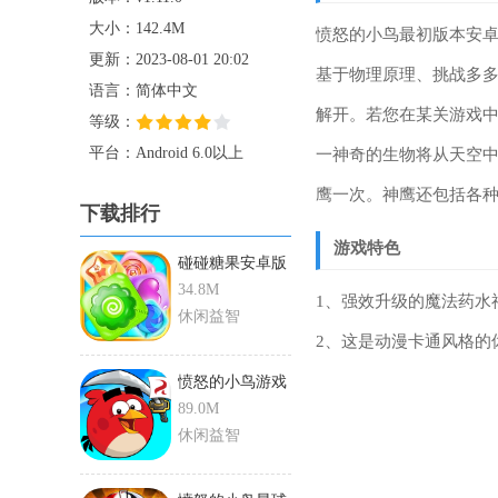
大小：142.4M
愤怒的小鸟最初版本安卓版
更新：2023-08-01 20:02
基于物理原理、挑战多
语言：简体中文
解开。若您在某关游戏中卡住
等级：
平台：Android 6.0以上
一神奇的生物将从天空中
鹰一次。神鹰还包括各种
下载排行
游戏特色
碰碰糖果安卓版
免费版
34.8M
1、强效升级的魔法药水
休闲益智
2、这是动漫卡通风格的
愤怒的小鸟游戏
老版
89.0M
休闲益智