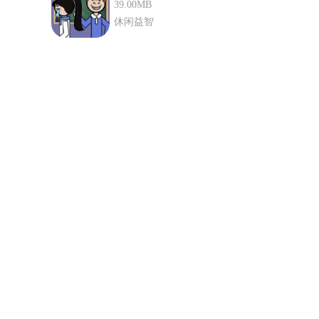
版
39.00MB
休闲益智