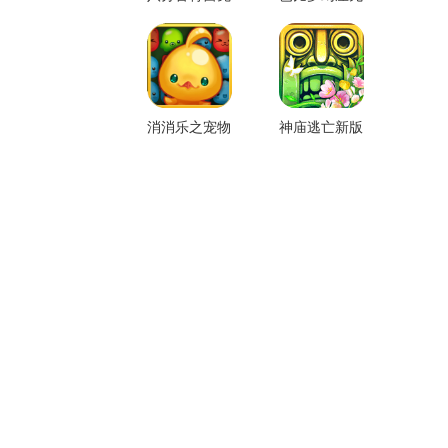
费版
限金币版
消消乐之宠物
神庙逃亡新版
连萌
本