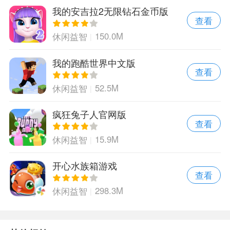
我的安吉拉2无限钻石金币版
查看
150.0M
休闲益智
我的跑酷世界中文版
查看
52.5M
休闲益智
疯狂兔子人官网版
查看
15.9M
休闲益智
开心水族箱游戏
查看
298.3M
休闲益智