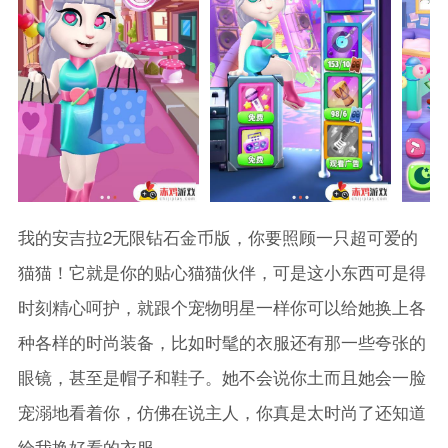
我的安吉拉2无限钻石金币版，你要照顾一只超可爱的
猫猫！它就是你的贴心猫猫伙伴，可是这小东西可是得
时刻精心呵护，就跟个宠物明星一样你可以给她换上各
种各样的时尚装备，比如时髦的衣服还有那一些夸张的
眼镜，甚至是帽子和鞋子。她不会说你土而且她会一脸
宠溺地看着你，仿佛在说主人，你真是太时尚了还知道
给我换好看的衣服。