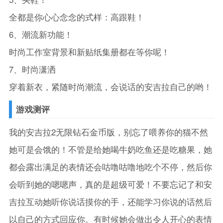
全都是你心心念念的式样：高跟鞋！
6、潮流新功能！
时尚工作室背景和新贴纸集册都在等你呢！
7、时尚潇洒
穿着新衣，紧随时尚潮流，会说话的安吉拉自己的哟！
游戏测评
我的安吉拉2无限钻石金币版，别忘了喂养你的猫不然
她可是会饿的！不管是给她喝牛奶吃鱼还是吃糖果，她
都会露出满足的表情还会咕噜咕噜地吃个不停，然后你
会听到她的嗯嗯声，真的是超级可爱！不要忘记了和安
吉拉互动她听你说话摸你的手，还能学习你说的话然后
以自己的方式回应你。有时候她会做出令人开心的表情