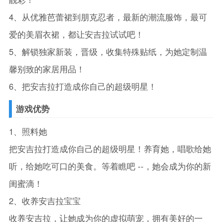
4、从优雅芭蕾裙到朋克忍者，最新的潮流服饰，最可
爱的美眉衣裙，都让安吉拉试试吧！
5、解锁独家新装，晋级，收集特殊贴纸，为她定制温
馨别致的家居用品！
6、把安吉拉打造成你自己的超级明星！
游戏优势
1、照料她
把安吉拉打造成你自己的超级明星！养育她，唱歌给她
听，给她吃可口的美食。等着瞧吧 --，她会成为你的新
闺蜜滴！
2、收养安吉拉宝宝
收养安吉拉，让她成为你的虚拟萌宠，拥有美好的一