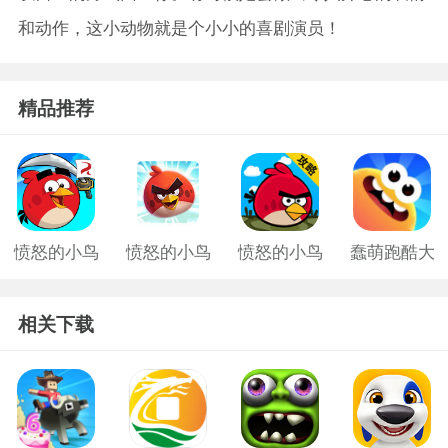
和动作，这小动物就是个小小的喜剧演员！
精品推荐
愤怒的小鸟
愤怒的小鸟
愤怒的小鸟
蠢萌跑酷大
游戏老版
中文版2
旧版
作战手游
相关下载