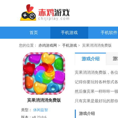
首页
手机游戏
手机软件
您的位置：
赤鸡游戏网
>
手机游戏
> 宾果消消消免费版
游
游戏介绍
宾果消消消免费版，各
记得你要玩转各种形式
然后像宾果一样咔咔一
宾果消消消免费版
只有宾果是最好玩的那你真
类型：
休闲益智
游戏介绍
版本：v8.23.0.6