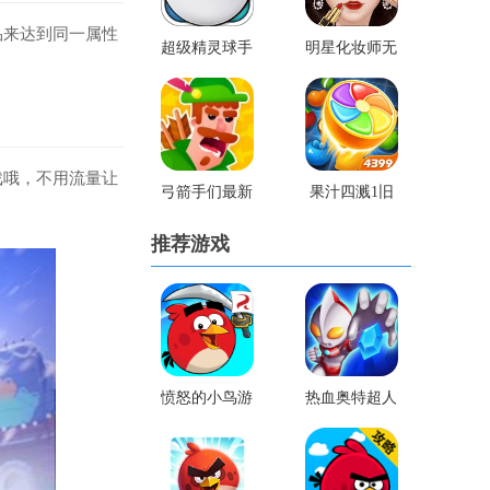
品来达到同一属性
超级精灵球手
明星化妆师无
机版
广告版
戏哦，不用流量让
弓箭手们最新
果汁四溅1旧
破解版
版
推荐游戏
愤怒的小鸟游
热血奥特超人
戏老版
跑酷内购版