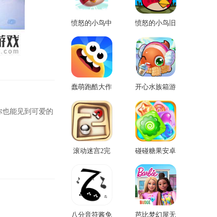
愤怒的小鸟中
愤怒的小鸟旧
文版2
版
蠢萌跑酷大作
开心水族箱游
战手游
戏无限国际版
你也能见到可爱的
滚动迷宫2完
碰碰糖果安卓
整版
版免费版
八分音符酱免
芭比梦幻屋无