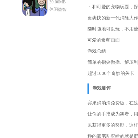
版
39.00MB
・和可爱的宠物玩耍，
休闲益智
更爽快的新一代消除大
随时随地可以玩，不用
可爱的爆萌画面
游戏总结
简单的指尖微操、解压
超过1000个奇妙的关卡
游戏测评
宾果消消消免费版，在
让你的手指成为舞者，
以获得更多的奖励，这
种的豪宅别墅啥的就是