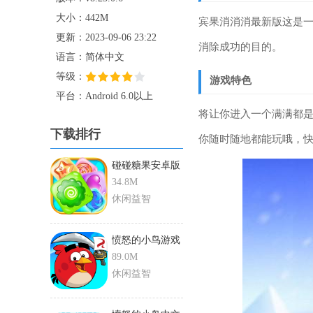
大小：442M
宾果消消消最新版这是
更新：2023-09-06 23:22
消除成功的目的。
语言：简体中文
等级：
游戏特色
平台：Android 6.0以上
将让你进入一个满满都
下载排行
你随时随地都能玩哦，
碰碰糖果安卓版
免费版
34.8M
休闲益智
愤怒的小鸟游戏
老版
89.0M
休闲益智