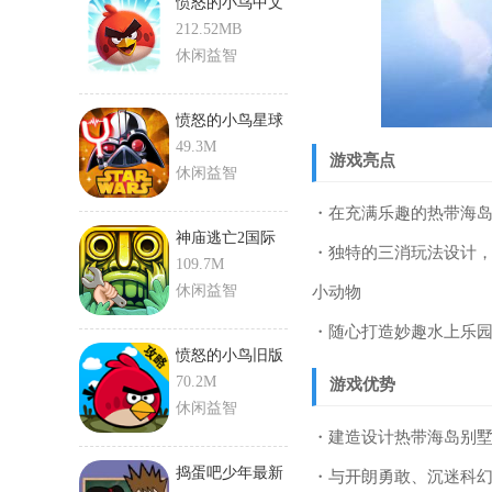
愤怒的小鸟中文
版2
212.52MB
休闲益智
愤怒的小鸟星球
大战二
49.3M
游戏亮点
休闲益智
・在充满乐趣的热带海
神庙逃亡2国际
・独特的三消玩法设计，
版新地图
109.7M
休闲益智
小动物
・随心打造妙趣水上乐
愤怒的小鸟旧版
70.2M
游戏优势
休闲益智
・建造设计热带海岛别
捣蛋吧少年最新
・与开朗勇敢、沉迷科