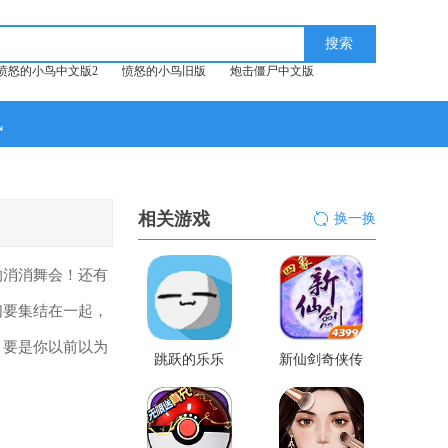
愤怒的小鸟中文版2
愤怒的小鸟旧版
炮击僵尸中文版
讯
相关游戏
换一换
的消消舞会！还有
们要集结在一起，
。要是你以前以为
跳跃的乐乐
新仙剑奇侠传
手游