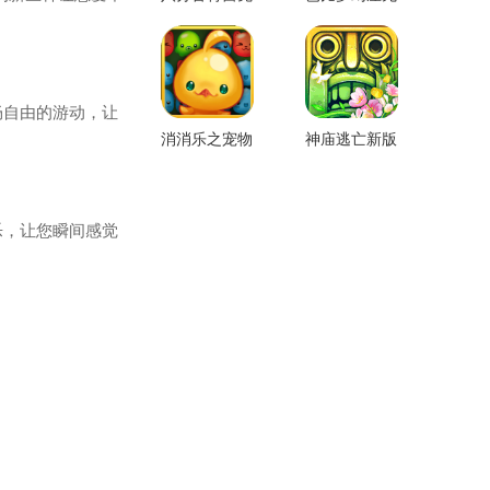
费版
限金币版
畅自由的游动，让
消消乐之宠物
神庙逃亡新版
连萌
本
乐，让您瞬间感觉