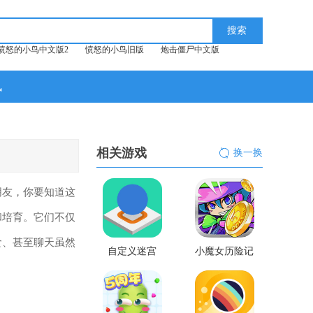
愤怒的小鸟中文版2
愤怒的小鸟旧版
炮击僵尸中文版
讯
相关游戏
换一换
朋友，你要知道这
和培育。它们不仅
食、甚至聊天虽然
自定义迷宫
小魔女历险记
无限金币版