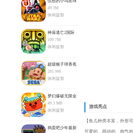
愤怒的小鸟星球
大战二
49.3M
休闲益智
神庙逃亡2国际
版新地图
109.7M
休闲益智
超级猴子球香蕉
狂热游戏
285.9M
休闲益智
梦幻爆破无限金
币版
49.3 MB
游戏亮点
休闲益智
【鱼儿种类丰富，外形
捣蛋吧少年最新
可爱的、萌动的、帅气的