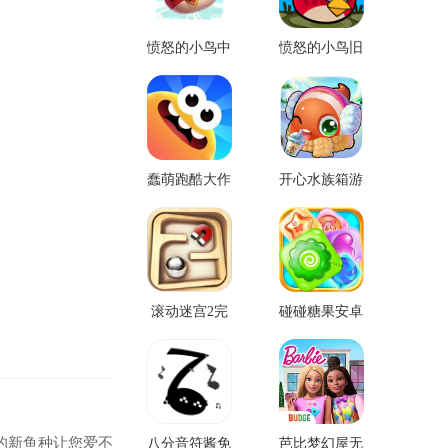
愤怒的小鸟中
愤怒的小鸟旧
文版2
版
蠢萌跑酷大作
开心水族箱游
战手游
戏无限国际版
滚动迷宫2完
碰碰糖果安卓
整版
版免费版
的新鱼种让您爱不
八分音符酱免
芭比梦幻屋无