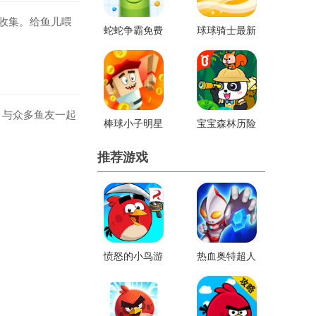
收集。给鱼儿喂
蛇蛇争霸免费
球球骑士最新
版
版
，与众多鱼友一起
棒球小子明星
宝宝森林历险
手机游戏
记
推荐游戏
愤怒的小鸟游
热血奥特超人
戏老版
跑酷内购版