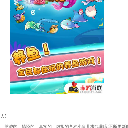
可人】
、憨傻的、搞怪的、真实的、虚拟的各种小鱼儿求包养哦!不断更新