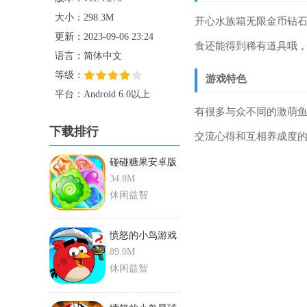
大小：298.3M
开心水族箱无限金币钻石
更新：2023-09-06 23:24
食还能得到稀有道具哦
语言：简体中文
等级：
游戏特色
平台：Android 6.0以上
有很多与众不同的激萌
下载排行
交流心得和互相养成度
碰碰糖果安卓版
免费版
34.8M
休闲益智
愤怒的小鸟游戏
老版
89.0M
休闲益智