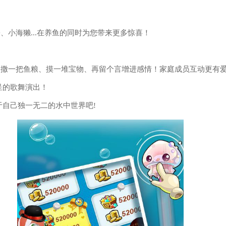
、小海獭...在养鱼的同时为您带来更多惊喜！
，撒一把鱼粮、摸一堆宝物、再留个言增进感情！家庭成员互动更有
呈的歌舞演出！
于自己独一无二的水中世界吧!