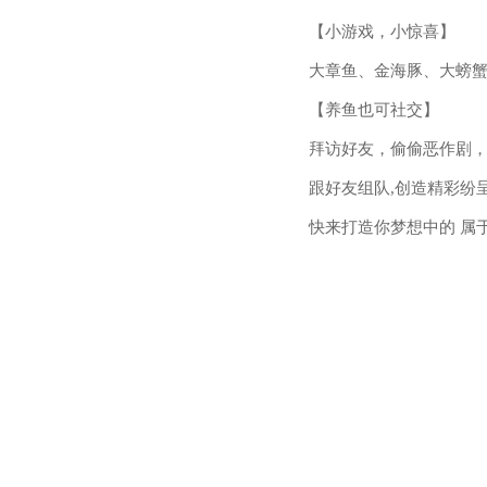
【小游戏，小惊喜】
大章鱼、金海豚、大螃蟹
【养鱼也可社交】
拜访好友，偷偷恶作剧
跟好友组队,创造精彩纷
快来打造你梦想中的 属