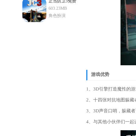
正当防卫3免费
手游版
603.23MB
角色扮演
游戏优势
1、3D引擎打造魔性的
2、十四张对抗地图躲藏
3、3D声音口哨，躲藏
4、与其他小伙伴们一起