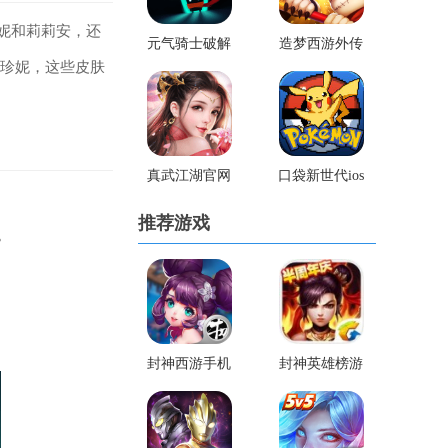
妮和莉莉安，还
元气骑士破解
造梦西游外传
·珍妮，这些皮肤
版3.31版
破解版
真武江湖官网
口袋新世代ios
版
推荐游戏
。
封神西游手机
封神英雄榜游
游戏
戏