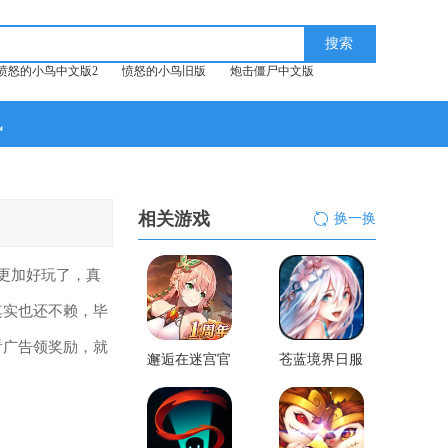
愤怒的小鸟中文版2
愤怒的小鸟旧版
炮击僵尸中文版
讯
相关游戏
换一换
更加好玩了，真
其实也还不赖，毕
看广告领奖励，就
邂逅在迷宫官
苍蓝境界日服
网版
官方版