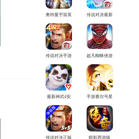
奥特曼宇宙英
传说对决最新
雄微信版
版
传说对决手游
超凡蜘蛛侠游
手游
戏安卓版
最新神武4安
手游赛尔号星
卓端
球大战
传说对决正版
暗影西游版