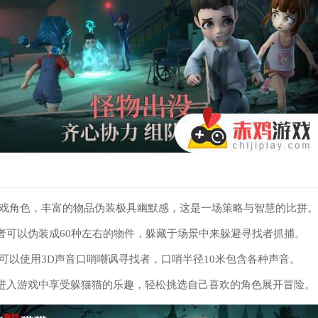
游戏角色，丰富的物品伪装极具幽默感，这是一场策略与智慧的比拼。
者可以伪装成60种左右的物件，躲藏于场景中来躲避寻找者抓捕。
者可以使用3D声音口哨嘲讽寻找者，口哨半径10米包含各种声音。
进入游戏中享受躲猫猫的乐趣，轻松挑选自己喜欢的角色展开冒险。