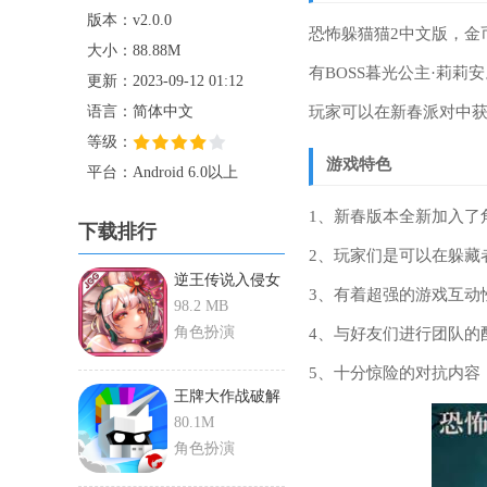
版本：v2.0.0
恐怖躲猫猫2中文版，金
大小：88.88M
有BOSS暮光公主·莉
更新：2023-09-12 01:12
语言：简体中文
玩家可以在新春派对中
等级：
游戏特色
平台：Android 6.0以上
1、新春版本全新加入了
下载排行
2、玩家们是可以在躲藏
逆王传说入侵女
3、有着超强的游戏互动
儿国破解版
98.2 MB
角色扮演
4、与好友们进行团队的
5、十分惊险的对抗内容
王牌大作战破解
版
80.1M
角色扮演