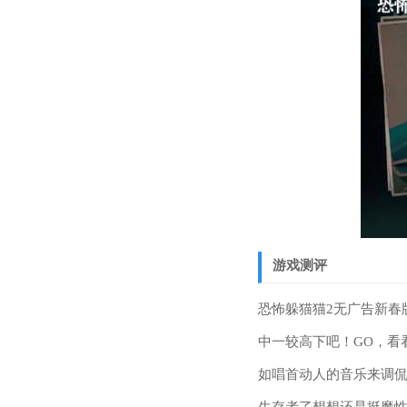
游戏测评
恐怖躲猫猫2无广告新春
中一较高下吧！GO，看
如唱首动人的音乐来调