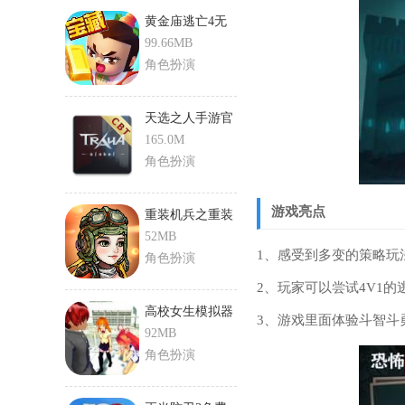
黄金庙逃亡4无
限钻石版
99.66MB
角色扮演
天选之人手游官
网版
165.0M
角色扮演
游戏亮点
重装机兵之重装
无限版
52MB
1、感受到多变的策略玩
角色扮演
2、玩家可以尝试4V1
高校女生模拟器
3、游戏里面体验斗智斗
正版
92MB
角色扮演