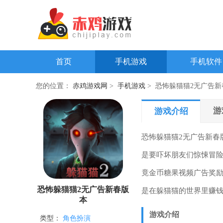
首页
手机游戏
手机软件
您的位置：
赤鸡游戏网
>
手机游戏
> 恐怖躲猫猫2无广告新
游
游戏介绍
恐怖躲猫猫2无广告新春
是要吓坏朋友们惊悚冒
竟金币糖果视频广告奖
恐怖躲猫猫2无广告新春版
是在躲猫猫的世界里赚
本
游戏介绍
类型：
角色扮演