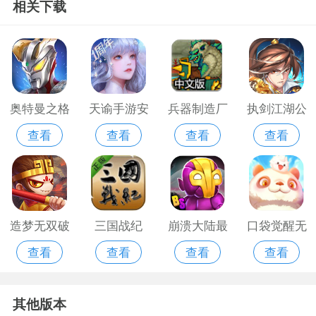
相关下载
费版
奥特曼之格
天谕手游安
兵器制造厂
执剑江湖公
查看
查看
查看
查看
斗热血英雄
卓游戏
游戏
益游戏
破解版
造梦无双破
三国战纪
崩溃大陆最
口袋觉醒无
查看
查看
查看
查看
解版无限充
新版本
限钻石版
值版
其他版本