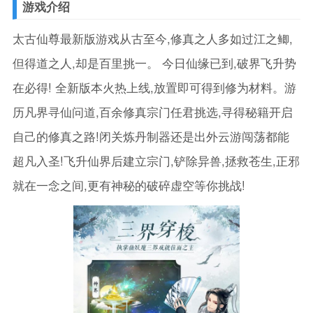
游戏介绍
太古仙尊最新版游戏从古至今,修真之人多如过江之鲫,
但得道之人,却是百里挑一。 今日仙缘已到,破界飞升势
在必得! 全新版本火热上线,放置即可得到修为材料。游
历凡界寻仙问道,百余修真宗门任君挑选,寻得秘籍开启
自己的修真之路!闭关炼丹制器还是出外云游闯荡都能
超凡入圣!飞升仙界后建立宗门,铲除异兽,拯救苍生,正邪
就在一念之间,更有神秘的破碎虚空等你挑战!