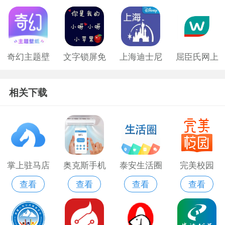
奇幻主题壁
文字锁屏免
上海迪士尼
屈臣氏网上
纸免费版
费版
购物app
相关下载
掌上驻马店
奥克斯手机
泰安生活圈
完美校园
查看
查看
查看
查看
万能空调遥
app最新版
控app