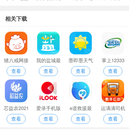
纸免费版
费版
购物app
相关下载
猪八戒网接
我的盐城最
墨即墨天气
掌上12333
查看
查看
查看
查看
单平台
新版
新版
芯益农2021
爱录手机版
e道救援最
运满满司机
查看
查看
查看
查看
新版
旧版