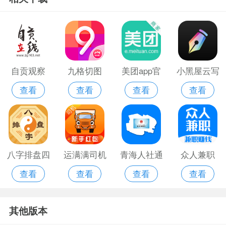
自贡观察
九格切图
美团app官
小黑屋云写
查看
查看
查看
查看
app
app应用宝
网版
作
八字排盘四
运满满司机
青海人社通
众人兼职
查看
查看
查看
查看
柱八字免费
旧版
app
app
排盘
其他版本