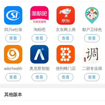
四川e社保
淘粉吧
京东网上商
都户卫绿色
查看
查看
查看
查看
手机
城
版
adorhealth
奥克斯智能
便利蜂门店
二胡专业调
查看
查看
查看
查看
智能表盘
空调遥控器
app
音器app
其他版本