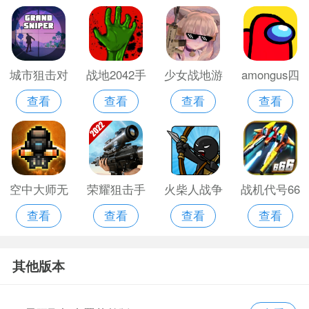
城市狙击对
战地2042手
少女战地游
amongus四
查看
查看
查看
查看
抗僵尸
游免费版
戏安卓版
合一模组手
机游戏
空中大师无
荣耀狙击手
火柴人战争
战机代号66
查看
查看
查看
查看
限水晶破解
手游
遗产破解版
破解版
版
手机版
其他版本