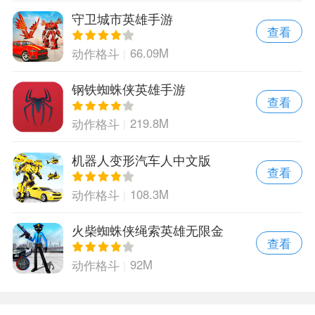
守卫城市英雄手游
查看
66.09M
动作格斗
钢铁蜘蛛侠英雄手游
查看
219.8M
动作格斗
机器人变形汽车人中文版
查看
108.3M
动作格斗
火柴蜘蛛侠绳索英雄无限金
查看
币版
92M
动作格斗