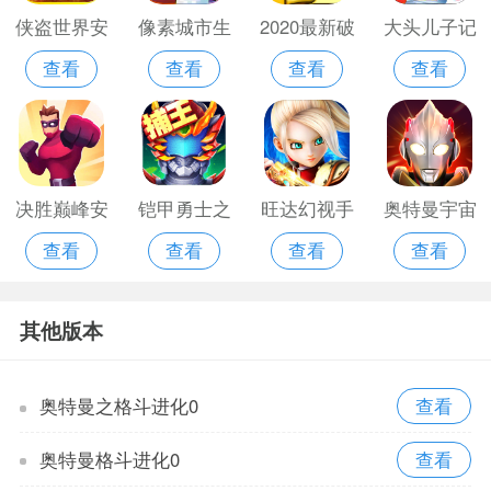
侠盗世界安
像素城市生
2020最新破
大头儿子记
查看
查看
查看
查看
卓版
存修改版
解版神庙逃
忆训练手游
亡
版
决胜巅峰安
铠甲勇士之
旺达幻视手
奥特曼宇宙
查看
查看
查看
查看
卓版官网版
英雄归来内
机版
英雄无敌版
购破解版
其他版本
奥特曼之格斗进化0
奥特曼格斗进化0