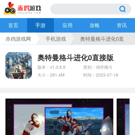
首页
手游
应用
攻略
资讯
赤鸡游戏网
手机游戏
奥特曼格斗进化0直
接版
奥特曼格斗进化0直接版
版本：v1.3.6.9
类别：动作格斗
大小：281.4M
时间：2023-07-18