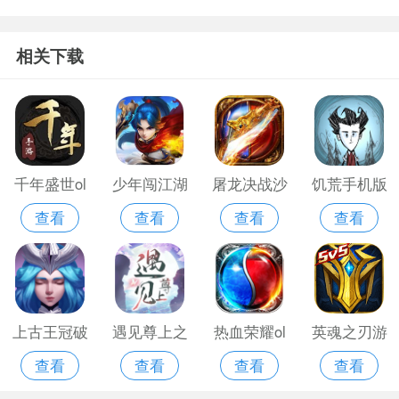
机游戏
游戏
英雄微信版
英雄手游免
相关下载
费版
千年盛世ol
少年闯江湖
屠龙决战沙
饥荒手机版
查看
查看
查看
查看
官网版
城全新版
安卓版
上古王冠破
遇见尊上之
热血荣耀ol
英魂之刃游
查看
查看
查看
查看
解版
忘生缘游戏
果玩游戏
戏官网版