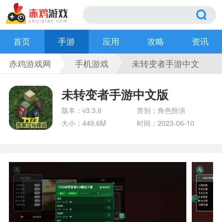
首页
手游
应用
攻略
资讯
赤鸡游戏网
手机游戏
未转变者手游中文
版
未转变者手游中文版
版本：v3.3.6
类别：角色扮演
大小：449.6M
时间：2023-06-10