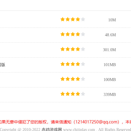
10M
48.6M
301.0M
网版
101MB
100MB
339MB
Copyright @ 2010-2022
赤鸡游戏网
www.chijiplay.com . All Rights Reserve