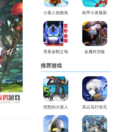
小黄人快跑免
机甲斗兽最新
费版跑酷游戏
版破解版
变形金刚之地
金属对决版
球大战
推荐游戏
愤怒的火柴人
风云岛行动无
五无敌版
限金币版