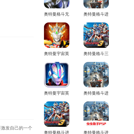
奥特曼格斗无
奥特曼格斗进
限人物版
化0直接版
奥特曼宇宙英
奥特曼格斗三
雄最新版
进化0
奥特曼宇宙英
奥特曼格斗进
雄直装版
化0最新版
要激发自己的一个
奥特曼格斗进
奥特曼格斗进