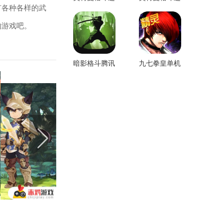
有各种各样的武
化3手机版
化0修改版
的游戏吧。
暗影格斗腾讯
九七拳皇单机
版
版