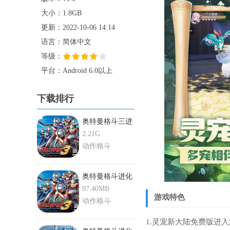
大小：1.8GB
更新：2022-10-06 14:14
语言：简体中文
等级：
平台：Android 6.0以上
下载排行
奥特曼格斗三进
化0
2.21G
动作格斗
奥特曼格斗进化
3手机版
97.40MB
游戏特色
动作格斗
1.灵宠新大陆免费版进