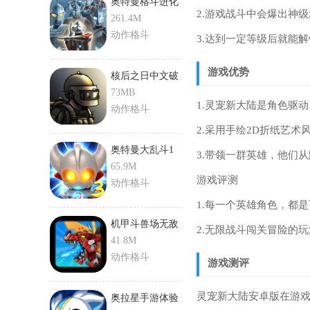
奥特曼格斗进化
2.游戏战斗中会爆出神
0最新版
261.4M
动作格斗
3.达到一定等级后就能
游戏优势
核后之日中文破
解版
73MB
1.灵宠新大陆是角色驱
动作格斗
2.采用手绘2D折纸艺
奥特曼大乱斗1
3.带领一群英雄，他们
游戏
65.9M
游戏评测
动作格斗
1.每一个英雄角色，都
机甲斗兽场无敌
2.无限战斗闯关冒险的
版最新版
41.8M
动作格斗
游戏测评
灵宠新大陆安卓版在游
奥拉星手游体验