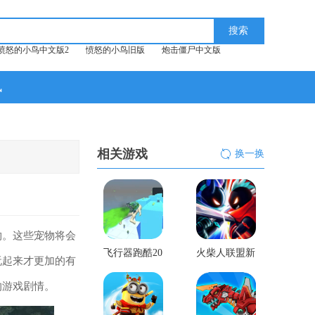
愤怒的小鸟中文版2
愤怒的小鸟旧版
炮击僵尸中文版
讯
相关游戏
换一换
物。这些宠物将会
飞行器跑酷20
火柴人联盟新
玩起来才更加的有
21
年版
的游戏剧情。