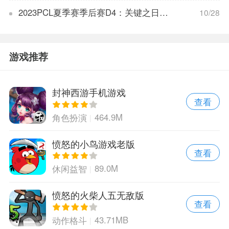
2023PCL夏季赛季后赛D4：关键之日，谁能扭转乾坤？解析与预测
10/28
游戏推荐
封神西游手机游戏
查看
464.9M
角色扮演
愤怒的小鸟游戏老版
查看
89.0M
休闲益智
愤怒的火柴人五无敌版
查看
43.71MB
动作格斗