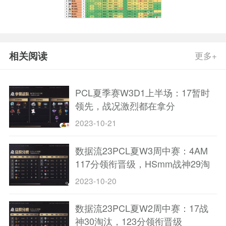
相关阅读
更多+
PCL夏季赛W3D1上半场：17暂时
领先，战况激烈都在拿分
2023-10-21
数据流23PCL夏W3周中赛：4AM
117分领衔晋级，HSmm战神29淘
汰
2023-10-20
数据流23PCL夏W2周中赛：17战
神30淘汰，123分领衔晋级