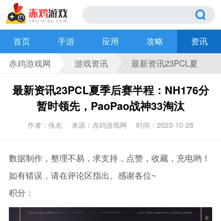
首页
手游
应用
攻略
资讯
赤鸡游戏网
游戏资讯
最新资讯23PCL夏
季后赛半程：
最新资讯23PCL夏季后赛半程：NH176分
NH176分暂时领
暂时领先，PaoPao战神33淘汰
先，PaoPao战神33
作者：佚名
来源：赤鸡游戏网
时间：2023-10-28
淘汰
数据制作，整理不易，求支持，点赞，收藏，充电哟！
如有错误，请在评论区指出。感谢各位~
积分：