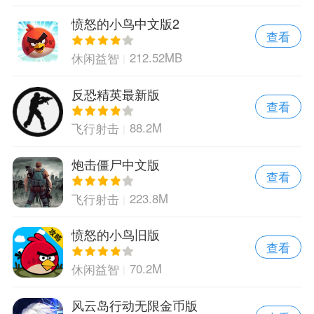
愤怒的小鸟中文版2
查看
212.52MB
休闲益智
反恐精英最新版
查看
88.2M
飞行射击
炮击僵尸中文版
查看
223.8M
飞行射击
愤怒的小鸟旧版
查看
70.2M
休闲益智
风云岛行动无限金币版