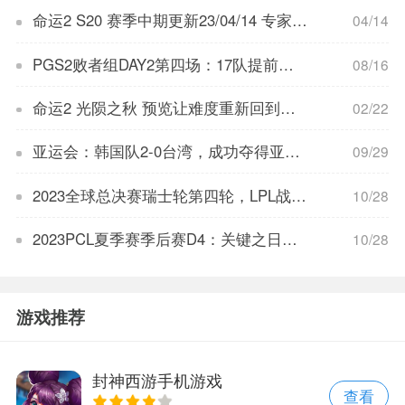
命运2 S20 赛季中期更新23/04/14 专家武器强化丨武器沙盒
04/14
PGS2败者组DAY2第四场：17队提前锁定名额，7支淘汰成功吃鸡
08/16
命运2 光陨之秋 预览让难度重新回到游戏中丨Among US 联动
02/22
亚运会：韩国队2-0台湾，成功夺得亚运金牌！
09/29
2023全球总决赛瑞士轮第四轮，LPL战队今日赛程预告：LPL战队将在瑞士轮第四轮迎战强敌，精彩对决即将上演！
10/28
2023PCL夏季赛季后赛D4：关键之日，谁能扭转乾坤？解析与预测
10/28
游戏推荐
封神西游手机游戏
查看