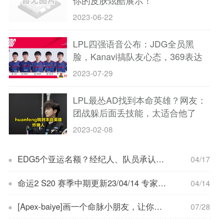
你的皮肤炫酷展示！
2023-06-22
LPL四强语音公布：JDG全员黑
脸，Kanavi搞队友心态，369表达
不满
2023-07-29
LPL最怂AD找到本命英雄？网友：
团战躲后面丢技能，太适合他了
2023-02-08
EDG5个亚运名额？经纪人、队员承认，LNG的选择让人不解
04/17
命运2 S20 赛季中期更新23/04/14 专家武器强化丨武器沙盒
04/14
[Apex-baiye]画一个命脉小朋友，让你的网站更受欢迎！
07/28