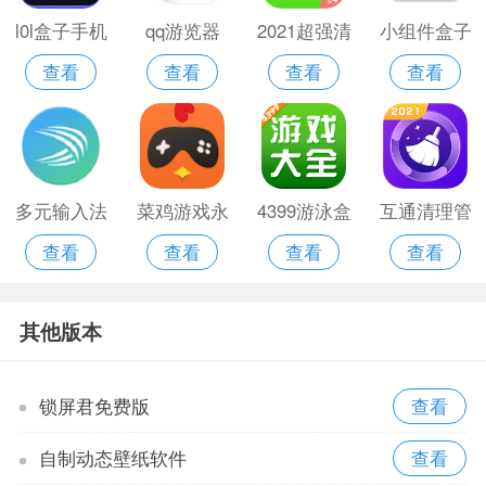
l0l盒子手机
qq游览器
2021超强清
小组件盒子
查看
查看
查看
查看
版
理大师极速
软件
版
多元输入法
菜鸡游戏永
4399游泳盒
互通清理管
查看
查看
查看
查看
手机版
久vip破解
家
版
其他版本
锁屏君免费版
自制动态壁纸软件