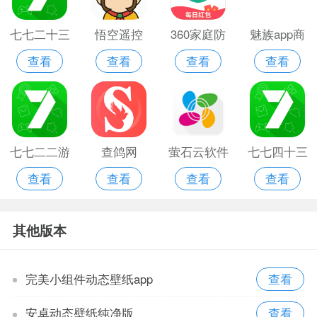
七七二十三
悟空遥控
360家庭防
魅族app商
查看
查看
查看
查看
游戏盒
app
火墙APP
城版
七七二二游
查鸽网
萤石云软件
七七四十三
查看
查看
查看
查看
戏盒
免费版
游戏盒
其他版本
完美小组件动态壁纸app
安卓动态壁纸纯净版