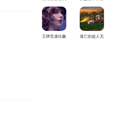
红包版
由城
王牌竞速狂飙
逃亡的超人无
安卓版
限金币版