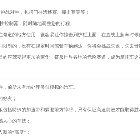
中挑战对手，包括门柱漂移赛、撞击赛等等；
定性控制器，随时随地调整您的行程。
在弯道的地方使用，很容易让你撞击到护栏上面，在直线上超车时候
间限制的，没有在规定时间驾驶车辆到达，你将会挑战失败，失去晋
己的座驾变得更加的豪华，征服世界各地的危险赛道，成为摩托车之
件，前所未有地处理类似模拟的汽车。
的好友；
版包括特殊的加速带和躲避前方障碍，只有保证高速前进才能取得胜
撼人心的车技；
入新的“高度”；