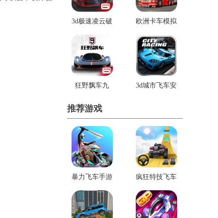
3d极速凌云破
欧洲卡车模拟
解版
3安卓版无限
金币版
狂野飘车九
3d城市飞车安
卓破解版
推荐游戏
暴力飞车手游
疯狂特技飞车
官网版