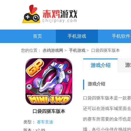
首页
手机游戏
手机软件
您的位置：
赤鸡游戏网
>
手机游戏
> 口袋四驱车版本
游
游戏介绍
游戏介绍
口袋四驱车版本是一款
还可以在游戏车城里面
口袋四驱车版本
的赛车所需要的金币也
类型：
赛车竞速
哦，各位小伙伴在挑战
版本：v2.09