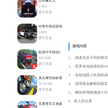
狂野飙车九
1.98G
赛车竞速
特警车模拟器驾
驶
100M
赛车竞速
游戏内容
欧洲卡车模拟2
1、-很多完全不同的模式
手游手机版
949.00M
赛车竞速
2、-世界各地超现实的1
3、-在柏油路上轨道的
真实摩托锦标赛
4、-使用黄金解锁高级车
90.98 MB
赛车竞速
5、-畅快的驾驶挑战十
6、惊人的位置
竞赛赛车王者破