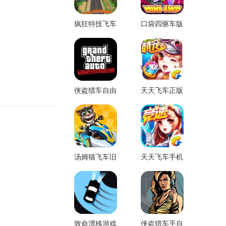
疯狂特技飞车
口袋四驱车版
安卓版
本
侠盗猎车自由
天天飞车正版
城中文版
汤姆猫飞车旧
天天飞车手机
版
版
致命漂移游戏
侠盗猎车手自