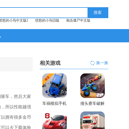
愤怒的小鸟中文版2
愤怒的小鸟旧版
炮击僵尸中文版
讯
相关游戏
换一换
四驱车，然后大家
车祸模拟手机
撞头赛车破解
的，所以性能越强
版游戏
版
可以拥有很多金币
就可以去下载体验