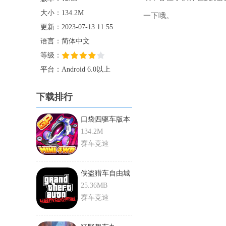
大小：134.2M
一下哦。
更新：2023-07-13 11:55
语言：简体中文
等级：
平台：Android 6.0以上
下载排行
口袋四驱车版本
134.2M
赛车竞速
侠盗猎车自由城
中文版
25.36MB
赛车竞速