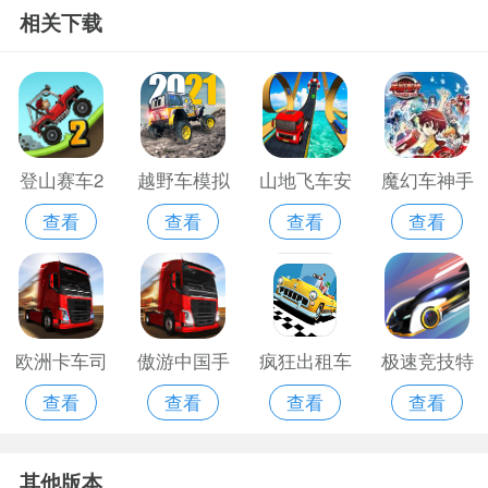
相关下载
登山赛车2
越野车模拟
山地飞车安
魔幻车神手
查看
查看
查看
查看
万圣节版
器游戏手机
卓版
游版
版
欧洲卡车司
傲游中国手
疯狂出租车
极速竞技特
查看
查看
查看
查看
机游戏2014
游
苹果版
别版
版
其他版本